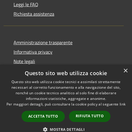
Leggi le FAQ
Richiesta assistenza
Amministrazione trasparente
Informativa privacy
Note legali
×
Dichiarazione di accessibilità
Questo sito web utilizza cookie
Questo sito web utilizza cookie tecnici e assimilati strettamente
necessari al corretto funzionamento e alla navigazione del sito,
nonché un cookie tecnico analitico al solo fine di elaborare
informazioni statistiche, aggregate e anonime.
RSS
Copyright © 2026 • Comune di
Per maggiori dettagli, può consultare la cookie policy al seguente
link
Accessibilità
Castelcovati • Powered by
Privacy
Municipium
Accesso
•
RIFIUTA TUTTO
ACCETTA TUTTO
Cookie
redazione
Mappa del sito
MOSTRA DETTAGLI