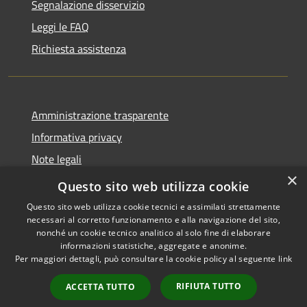
Segnalazione disservizio
Leggi le FAQ
Richiesta assistenza
Amministrazione trasparente
Informativa privacy
Note legali
×
Dichiarazione di accessibilità
Questo sito web utilizza cookie
Questo sito web utilizza cookie tecnici e assimilati strettamente
necessari al corretto funzionamento e alla navigazione del sito,
nonché un cookie tecnico analitico al solo fine di elaborare
informazioni statistiche, aggregate e anonime.
RSS
Copyright © 2026 • Comune di
Per maggiori dettagli, può consultare la cookie policy al seguente
link
Accessibilità
Castelcovati • Powered by
Privacy
Municipium
Accesso
•
RIFIUTA TUTTO
ACCETTA TUTTO
Cookie
redazione