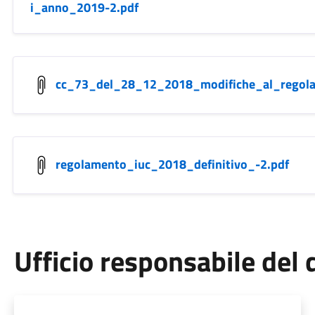
i_anno_2019-2.pdf
cc_73_del_28_12_2018_modifiche_al_regola
regolamento_iuc_2018_definitivo_-2.pdf
Ufficio responsabile de