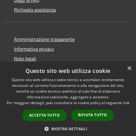
Richiesta assistenza
Amministrazione trasparente
Informativa privacy
Note legali
×
Dichiarazione di accessibilità
Questo sito web utilizza cookie
Questo sito web utilizza cookie tecnici e assimilati strettamente
necessari al corretto funzionamento e alla navigazione del sito,
nonché un cookie tecnico analitico al solo fine di elaborare
informazioni statistiche, aggregate e anonime.
RSS
Copyright © 2026 • Comune di
Per maggiori dettagli, può consultare la cookie policy al seguente
link
Accessibilità
Castelcovati • Powered by
Privacy
Municipium
Accesso
•
RIFIUTA TUTTO
ACCETTA TUTTO
Cookie
redazione
Mappa del sito
MOSTRA DETTAGLI