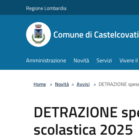
Salta al contenuto principale
Regione Lombardia
Comune di Castelcovati
Amministrazione
Novità
Servizi
Vivere 
Home
>
Novità
>
Avvisi
>
DETRAZIONE spese
DETRAZIONE sp
scolastica 2025