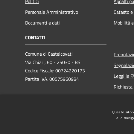
Politici
Appalti pu
Personale Amministrativo
Catasto e
Documenti e dati
Mobilità e
CONTATTI
Comune di Castelcovati
Prenotaz
Via Chiari, 60 - 25030 - BS
Segnalazi
Codice Fiscale: 00724220173
Leggi le 
Partita IVA: 00575960984
Richiesta
PEC:
protocollo@pec.comune.castelcovati.bs.it
Questo sito 
Centralino Unico: +39 030 7080319
alla navig