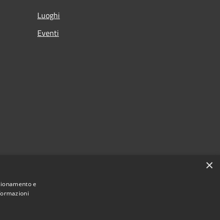
Luoghi
Eventi
×
nzionamento e
nformazioni