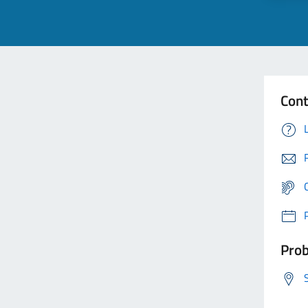
Cont
Prob