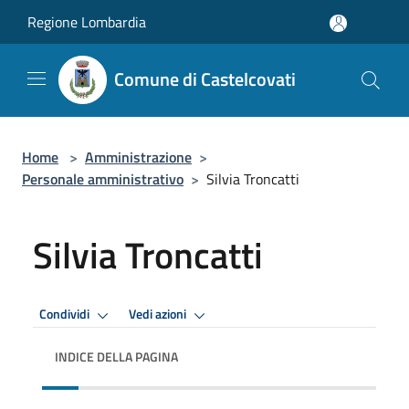
Salta al contenuto principale
Regione Lombardia
Comune di Castelcovati
Home
>
Amministrazione
>
Personale amministrativo
>
Silvia Troncatti
Silvia Troncatti
Condividi
Vedi azioni
INDICE DELLA PAGINA