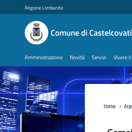
Salta al contenuto principale
Regione Lombardia
Comune di Castelcovati
Amministrazione
Novità
Servizi
Vivere 
Home
>
Arg