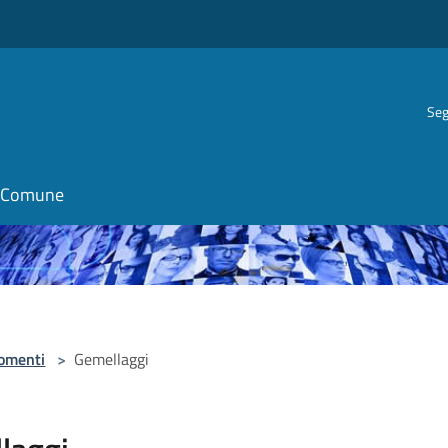
Seg
il Comune
omenti
>
Gemellaggi