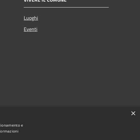
Luoghi
Eventi
×
nzionamento e
nformazioni