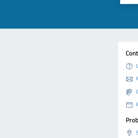
Cont
Prob