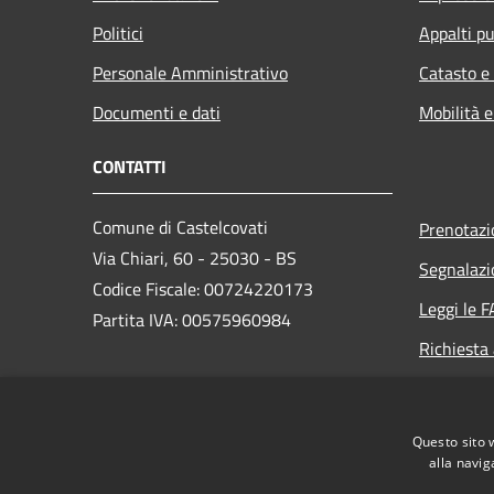
Politici
Appalti pu
Personale Amministrativo
Catasto e
Documenti e dati
Mobilità e
CONTATTI
Comune di Castelcovati
Prenotaz
Via Chiari, 60 - 25030 - BS
Segnalazi
Codice Fiscale: 00724220173
Leggi le 
Partita IVA: 00575960984
Richiesta
PEC:
protocollo@pec.comune.castelcovati.bs.it
Questo sito 
Centralino Unico: +39 030 7080319
alla navig