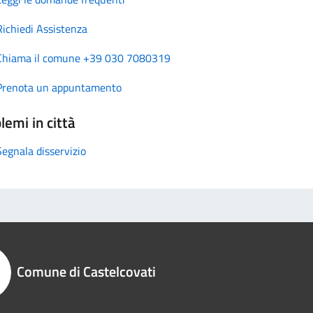
Richiedi Assistenza
Chiama il comune +39 030 7080319
Prenota un appuntamento
lemi in città
Segnala disservizio
Comune di Castelcovati