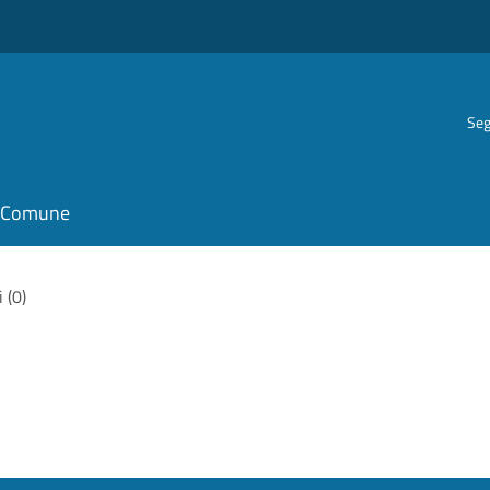
Seg
il Comune
i (0)