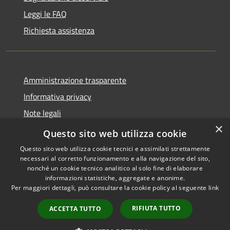
Leggi le FAQ
Richiesta assistenza
Amministrazione trasparente
Informativa privacy
Note legali
×
Dichiarazione di accessibilità
Questo sito web utilizza cookie
Questo sito web utilizza cookie tecnici e assimilati strettamente
necessari al corretto funzionamento e alla navigazione del sito,
nonché un cookie tecnico analitico al solo fine di elaborare
informazioni statistiche, aggregate e anonime.
RSS
Copyright © 2026 • Comune di
Per maggiori dettagli, può consultare la cookie policy al seguente
link
Accessibilità
Castelcovati • Powered by
Privacy
Municipium
Accesso
•
RIFIUTA TUTTO
ACCETTA TUTTO
Cookie
redazione