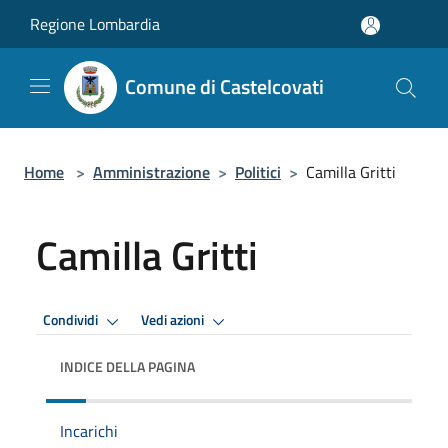
Salta al contenuto principale
Regione Lombardia
Comune di Castelcovati
Home
>
Amministrazione
>
Politici
>
Camilla Gritti
Camilla Gritti
Condividi
Vedi azioni
INDICE DELLA PAGINA
Incarichi